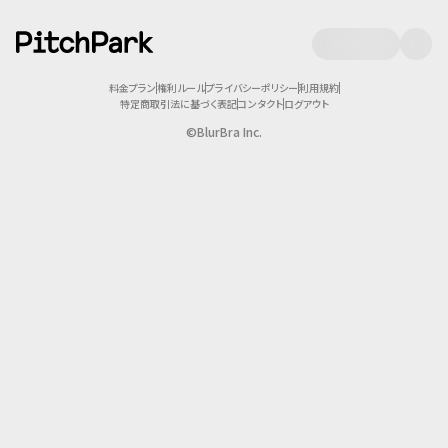
料金プラン
権利ルール
プライバシーポリシー
利用規約
特定商取引法に基づく表記
コンタクト
ログアウト
©BlurBra Inc.